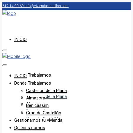
617 14 99 69
info@viviendacastellon.com
INICIO
Donde Trabajamos
INICIO
Donde Trabajamos
Castellón de la Plana
Castellón de la Plana
Almazora
Almazora
Benicàssim
Benicàssim
Grao de Castellón
Grao de Castellón
Gestionamos tu vivienda
Quiénes somos