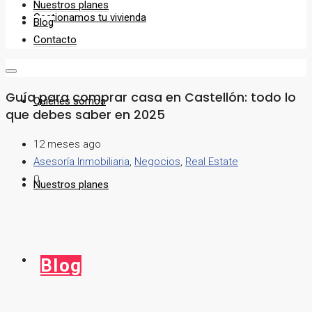
Nuestros planes
Gestionamos tu vivienda
Blog
Contacto
Guía para comprar casa en Castellón: todo lo
Quiénes somos
que debes saber en 2025
12 meses ago
Asesoría Inmobiliaria
,
Negocios
,
Real Estate
0
Nuestros planes
Blog