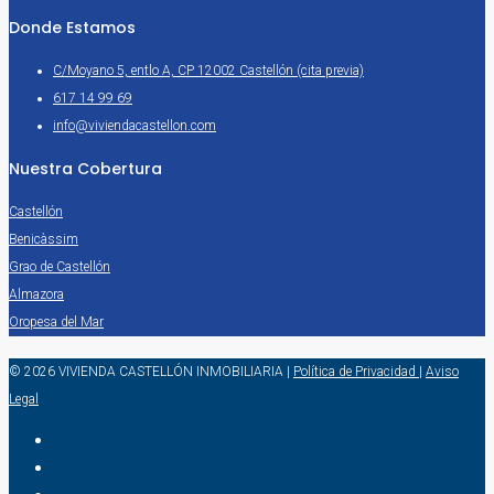
Donde Estamos
C/Moyano 5, entlo A, CP 12002 Castellón (cita previa)
617 14 99 69
info@viviendacastellon.com
Nuestra Cobertura
Castellón
Benicàssim
Grao de Castellón
Almazora
Oropesa del Mar
© 2026 VIVIENDA CASTELLÓN INMOBILIARIA
|
Política de Privacidad
|
Aviso
Legal