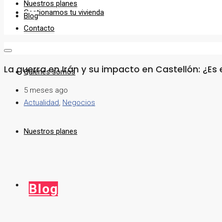
Nuestros planes
Gestionamos tu vivienda
Blog
Contacto
La guerra en Irán y su impacto en Castellón: ¿Es el
Quiénes somos
5 meses ago
Actualidad
,
Negocios
Nuestros planes
Blog