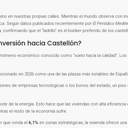
, sino en nuestras propias calles. Mientras el mundo observa con 
órica. Según datos publicados recientemente por
El Periódico Medit
s
, confirmando que el “ladrillo” es el búnker preferido de los caste
inversión hacia Castellón?
enómeno económico conocido como “vuelo hacia la calidad”. Los in
posicionado en 2026 como una de las plazas más estables de España
ciones de empresas tecnológicas o los bonos del estado, un piso 
oste de la energía. Esto hace que las viviendas con alta eficiencia
tras el resto de la economía sufre.
er que ronda el
6,1%
en zonas estratégicas, la vivienda ofrece una 