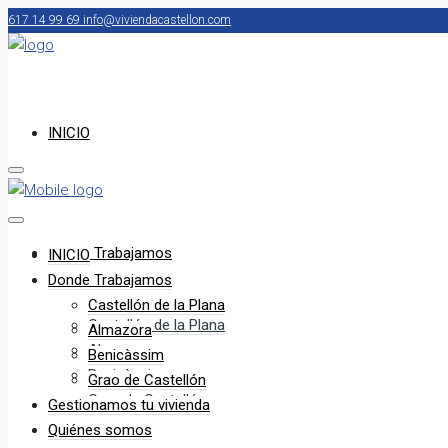
617 14 99 69
info@viviendacastellon.com
INICIO
Donde Trabajamos
INICIO
Donde Trabajamos
Castellón de la Plana
Castellón de la Plana
Almazora
Almazora
Benicàssim
Benicàssim
Grao de Castellón
Grao de Castellón
Gestionamos tu vivienda
Quiénes somos