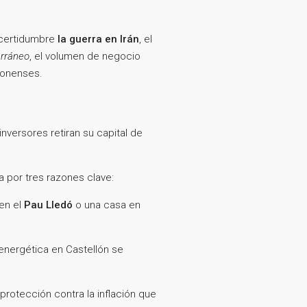
incertidumbre
la guerra en Irán
, el
erráneo
, el volumen de negocio
llonenses.
versores retiran su capital de
 por tres razones clave:
en el
Pau Lledó
o una casa en
 energética en Castellón se
protección contra la inflación que