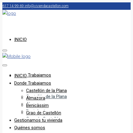
617 14 99 69
info@viviendacastellon.com
INICIO
Donde Trabajamos
INICIO
Donde Trabajamos
Castellón de la Plana
Castellón de la Plana
Almazora
Almazora
Benicàssim
Benicàssim
Grao de Castellón
Grao de Castellón
Gestionamos tu vivienda
Quiénes somos