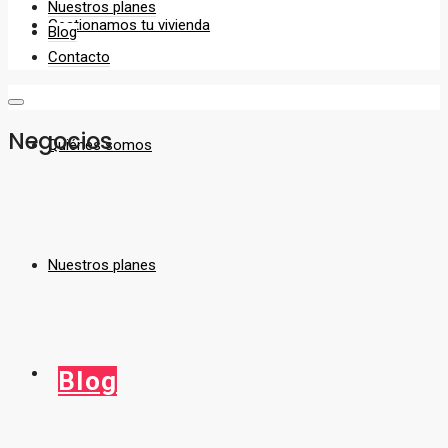
Nuestros planes
Gestionamos tu vivienda
Blog
Contacto
Negocios
Quiénes somos
Nuestros planes
Blog