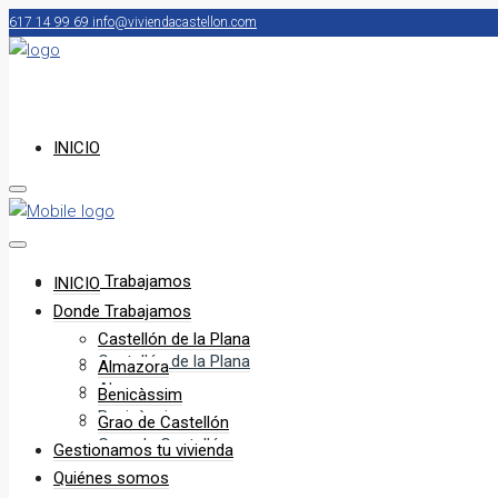
617 14 99 69
info@viviendacastellon.com
INICIO
Donde Trabajamos
INICIO
Donde Trabajamos
Castellón de la Plana
Castellón de la Plana
Almazora
Almazora
Benicàssim
Benicàssim
Grao de Castellón
Grao de Castellón
Gestionamos tu vivienda
Quiénes somos