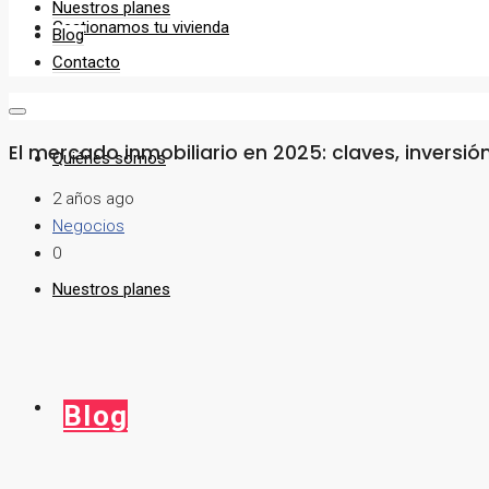
Nuestros planes
Gestionamos tu vivienda
Blog
Contacto
El mercado inmobiliario en 2025: claves, inversi
Quiénes somos
2 años ago
Negocios
0
Nuestros planes
Blog