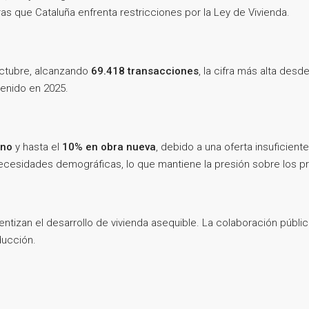
tras que Cataluña enfrenta restricciones por la Ley de Vivienda.
ctubre, alcanzando
69.418 transacciones
, la cifra más alta desd
tenido en 2025.
ano
y hasta el
10% en obra nueva
, debido a una oferta insuficient
necesidades demográficas, lo que mantiene la presión sobre los p
lentizan el desarrollo de vivienda asequible. La colaboración públi
ducción.