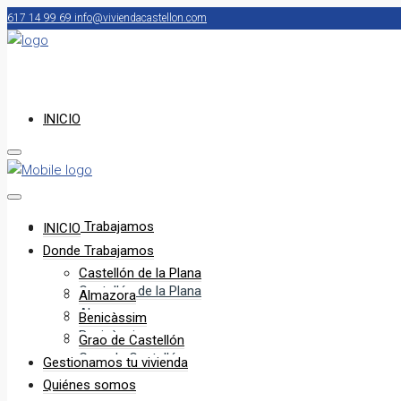
617 14 99 69
info@viviendacastellon.com
INICIO
Donde Trabajamos
INICIO
Donde Trabajamos
Castellón de la Plana
Castellón de la Plana
Almazora
Almazora
Benicàssim
Benicàssim
Grao de Castellón
Grao de Castellón
Gestionamos tu vivienda
Quiénes somos