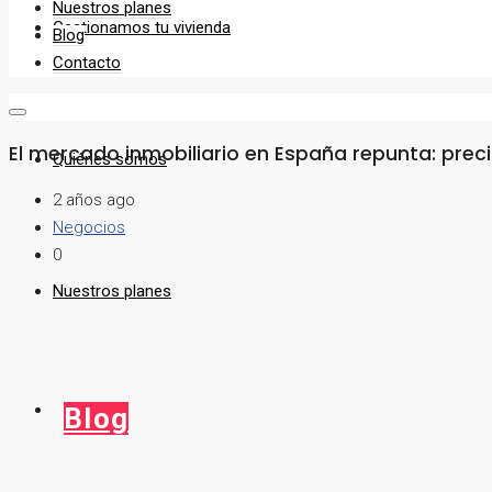
Nuestros planes
Gestionamos tu vivienda
Blog
Contacto
El mercado inmobiliario en España repunta: preci
Quiénes somos
2 años ago
Negocios
0
Nuestros planes
Blog