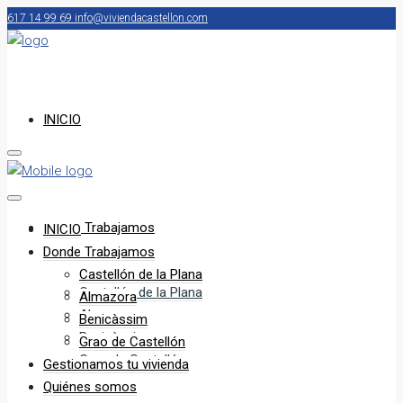
617 14 99 69
info@viviendacastellon.com
INICIO
Donde Trabajamos
INICIO
Donde Trabajamos
Castellón de la Plana
Castellón de la Plana
Almazora
Almazora
Benicàssim
Benicàssim
Grao de Castellón
Grao de Castellón
Gestionamos tu vivienda
Quiénes somos