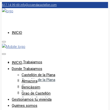
617 14 99 69
info@viviendacastellon.com
INICIO
Donde Trabajamos
INICIO
Donde Trabajamos
Castellón de la Plana
Castellón de la Plana
Almazora
Almazora
Benicàssim
Benicàssim
Grao de Castellón
Grao de Castellón
Gestionamos tu vivienda
Quiénes somos