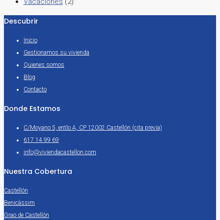
Vacaciones
(2)
Descubrir
Inicio
Gestionamos su vivienda
Quienes somos
Blog
Contacto
Donde Estamos
C/Moyano 5, entlo A, CP 12002 Castellón (cita previa)
617 14 99 69
info@viviendacastellon.com
Nuestra Cobertura
Castellón
Benicàssim
Grao de Castellón