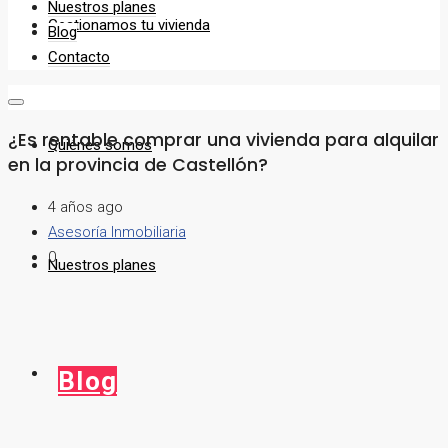
Nuestros planes
Gestionamos tu vivienda
Blog
Contacto
¿Es rentable comprar una vivienda para alquilar
Quiénes somos
en la provincia de Castellón?
4 años ago
Asesoría Inmobiliaria
0
Nuestros planes
Blog