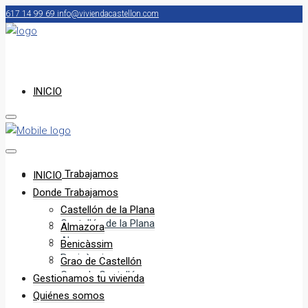
617 14 99 69
info@viviendacastellon.com
INICIO
Donde Trabajamos
INICIO
Donde Trabajamos
Castellón de la Plana
Castellón de la Plana
Almazora
Almazora
Benicàssim
Benicàssim
Grao de Castellón
Grao de Castellón
Gestionamos tu vivienda
Quiénes somos