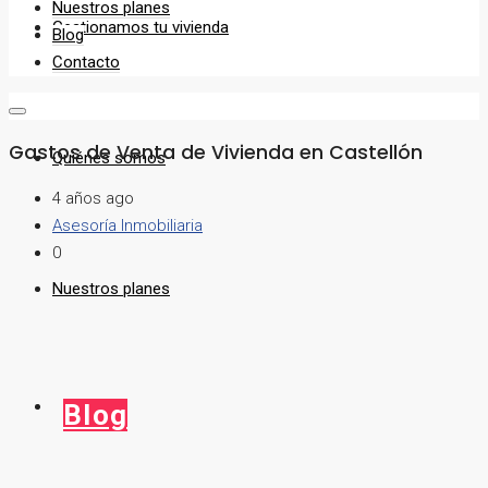
Nuestros planes
Gestionamos tu vivienda
Blog
Contacto
Gastos de Venta de Vivienda en Castellón
Quiénes somos
4 años ago
Asesoría Inmobiliaria
0
Nuestros planes
Blog