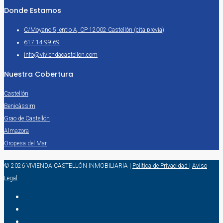
Donde Estamos
C/Moyano 5, entlo A, CP 12002 Castellón (cita previa)
617 14 99 69
info@viviendacastellon.com
Nuestra Cobertura
Castellón
Benicàssim
Grao de Castellón
Almazora
Oropesa del Mar
© 2026 VIVIENDA CASTELLÓN INMOBILIARIA
|
Política de Privacidad
|
Aviso
Legal