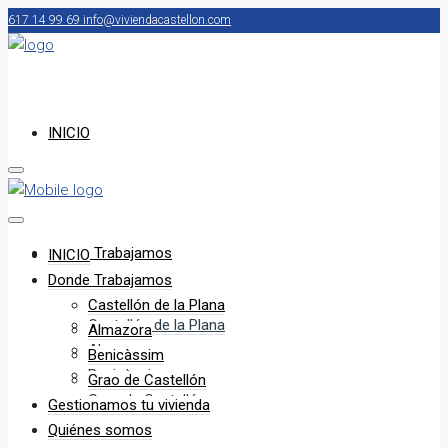
617 14 99 69
info@viviendacastellon.com
INICIO
Donde Trabajamos
INICIO
Donde Trabajamos
Castellón de la Plana
Castellón de la Plana
Almazora
Almazora
Benicàssim
Benicàssim
Grao de Castellón
Grao de Castellón
Gestionamos tu vivienda
Quiénes somos