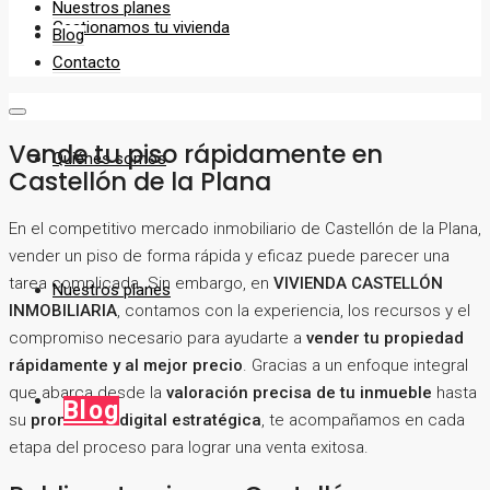
Nuestros planes
Gestionamos tu vivienda
Blog
Contacto
Vende tu piso rápidamente en
Quiénes somos
Castellón de la Plana
En el competitivo mercado inmobiliario de Castellón de la Plana,
vender un piso de forma rápida y eficaz puede parecer una
tarea complicada. Sin embargo, en
VIVIENDA CASTELLÓN
Nuestros planes
INMOBILIARIA
, contamos con la experiencia, los recursos y el
compromiso necesario para ayudarte a
vender tu propiedad
rápidamente y al mejor precio
. Gracias a un enfoque integral
que abarca desde la
valoración precisa de tu inmueble
hasta
Blog
su
promoción digital estratégica
, te acompañamos en cada
etapa del proceso para lograr una venta exitosa.