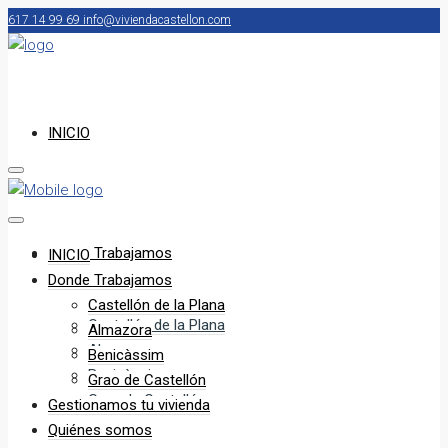
617 14 99 69
info@viviendacastellon.com
INICIO
Donde Trabajamos
INICIO
Donde Trabajamos
Castellón de la Plana
Castellón de la Plana
Almazora
Almazora
Benicàssim
Benicàssim
Grao de Castellón
Grao de Castellón
Gestionamos tu vivienda
Quiénes somos