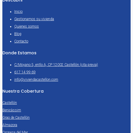
Descubrir
Inicio
Gestionamos su vivienda
Quienes somos
Blog
Contacto
Donde Estamos
C/Moyano 5, entlo A, CP 12002 Castellón (cita previa)
617 14 99 69
info@viviendacastellon.com
Nuestra Cobertura
Castellón
Benicàssim
Grao de Castellón
Almazora
Oropesa del Mar