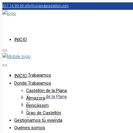
617 14 99 69
info@viviendacastellon.com
INICIO
Donde Trabajamos
INICIO
Donde Trabajamos
Castellón de la Plana
Castellón de la Plana
Almazora
Almazora
Benicàssim
Benicàssim
Grao de Castellón
Grao de Castellón
Gestionamos tu vivienda
Quiénes somos