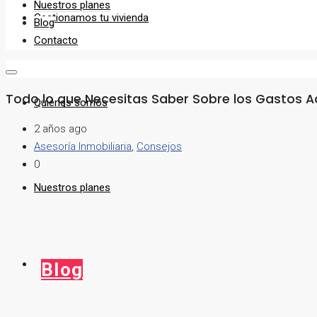
Nuestros planes
Gestionamos tu vivienda
Blog
Contacto
Todo lo que Necesitas Saber Sobre los Gastos A
Quiénes somos
2 años ago
Asesoría Inmobiliaria
,
Consejos
0
Nuestros planes
Blog