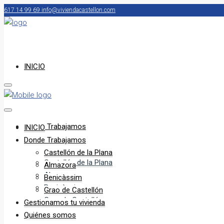
617 14 99 69
info@viviendacastellon.com
INICIO
Donde Trabajamos
INICIO
Donde Trabajamos
Castellón de la Plana
Castellón de la Plana
Almazora
Almazora
Benicàssim
Benicàssim
Grao de Castellón
Grao de Castellón
Gestionamos tu vivienda
Quiénes somos