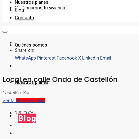
Nuestros planes
Gestionamos tu vivienda
Blog
Contacto
Quiénes somos
Share on:
WhatsApp
Pinterest
Facebook
X
LinkedIn
Email
Local en calle Onda de Castellón
Nuestros planes
Castellón, Sur
Venta
No disponible
120.000€
Blog