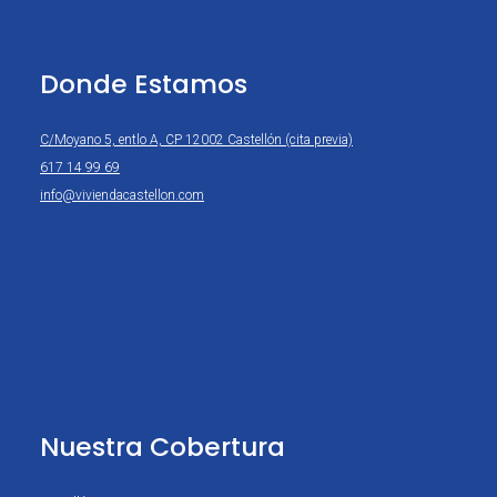
Donde Estamos
C/Moyano 5, entlo A, CP 12002 Castellón (cita previa)
617 14 99 69
info@viviendacastellon.com
Nuestra Cobertura